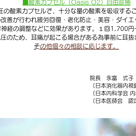
■酸素カプセル（Oasis O2）自由診療
圧の酸素カプセルで、十分な量の酸素を吸収する
の改善が行われ疲労回復・老化防止・美容・ダイエ
神経の調整などに効果があります。１回1,700円～
気圧のため、耳痛が起こる場合がある為事前に耳抜
​
その他個々の相談に応じます。
院長 永富 式子
〔日本消化器内視
〔日本内科学会 
〔日本医師会 認