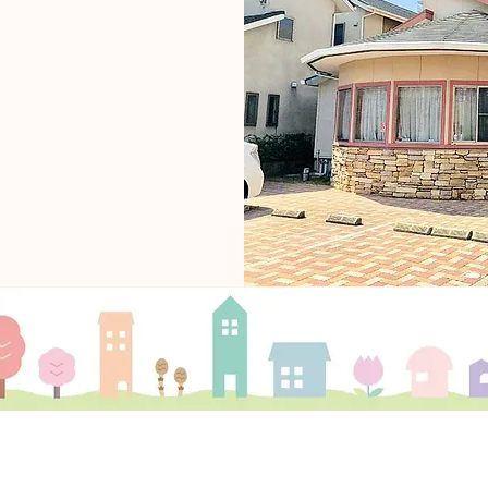
時まで診療
井店裏
ス徒歩3分◆
診療内容