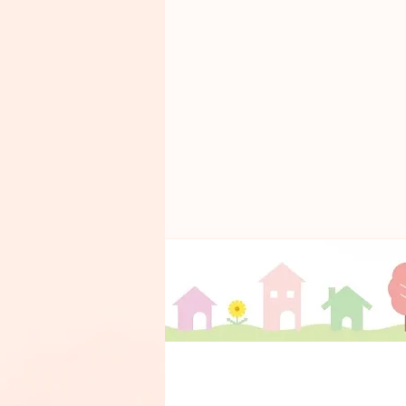
火曜午後７
スピナ中
◆井堀四ツ角バ