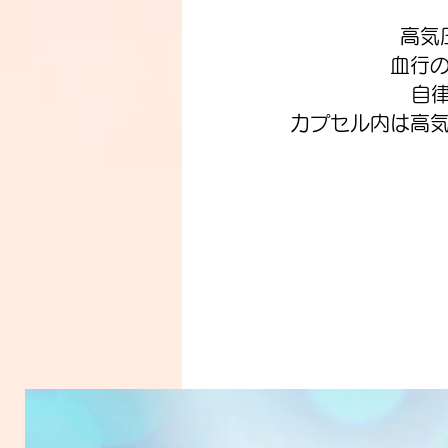
高気
血行
自律
カプセル内は高