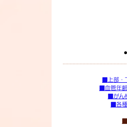
■上部・
■血管年
■がん
■各