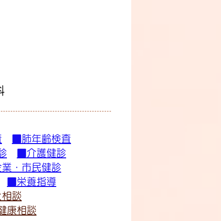
科
査
■肺年齢検査
診
■介護健診
企業・市民健診
■栄養指導
と相談
健康相談