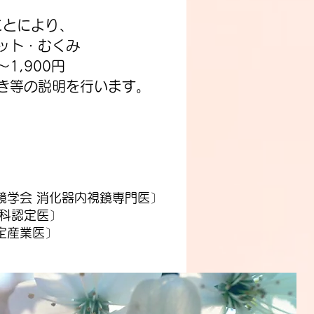
ことにより、
ット・むくみ
1,900円
き等の説明を行います。
鏡学会 消化器内視鏡専門医〕
内科認定医〕
定産業医〕