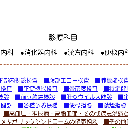
診療科目
●内科 ●消化器内科 ●漢方内科 ●便秘内
下部内視鏡検査
■腹部エコー検査
■肺機能検
齢検査
■平衡機能検査
■骨密度検査
■特定健
検診
■前立腺癌検診
■肝炎ウイルス健診
■
種健診 ■各種予防接種
■便秘指導
■禁煙指導
■高血圧・糖尿病・高脂血症・その他疾患治療
■メタボリックシンドロームの健康相談
■その他